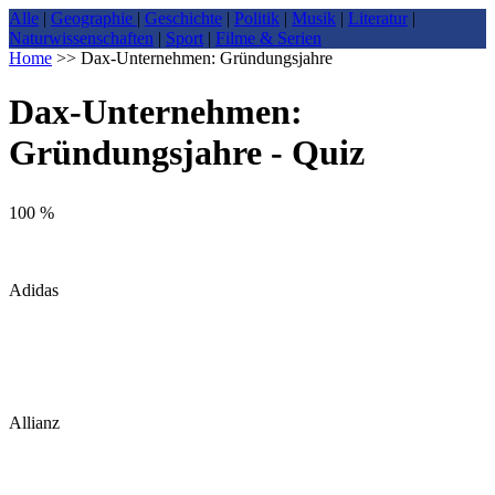
Alle
|
Geographie
|
Geschichte
|
Politik
|
Musik
|
Literatur
|
Naturwissenschaften
|
Sport
|
Filme & Serien
Home
>> Dax-Unternehmen: Gründungsjahre
Dax-Unternehmen:
Gründungsjahre
- Quiz
100 %
Adidas
Allianz